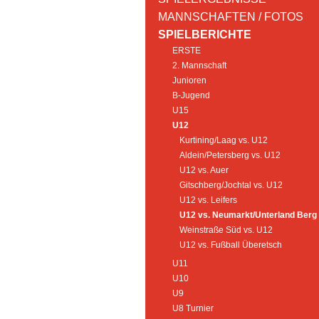
MANNSCHAFTEN / FOTOS
SPIELBERICHTE
ERSTE
2. Mannschaft
Junioren
B-Jugend
U15
U12
Kurtining/Laag vs. U12
Aldein/Petersberg vs. U12
U12 vs. Auer
Gitschberg/Jochtal vs. U12
U12 vs. Leifers
U12 vs. Neumarkt/Unterland Berg
Weinstraße Süd vs. U12
U12 vs. Fußball Überetsch
U11
U10
U9
U8 Turnier