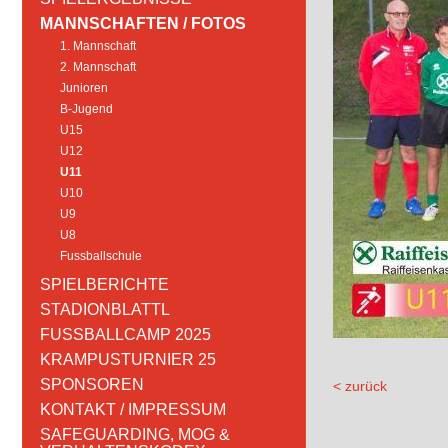
MANNSCHAFTEN / FOTOS
1. Mannschaft
2. Mannschaft
Junioren
B-Jugend
U15
U12
U11
U10
U9
U8
Fussballschule
SPIELBERICHTE
STADIONBLATTL
FUSSBALLCAMP 2025
KRAMPUSTURNIER 25
SPONSOREN
< zurück
KONTAKT / IMPRESSUM
SAFEGUARDING, MOG &